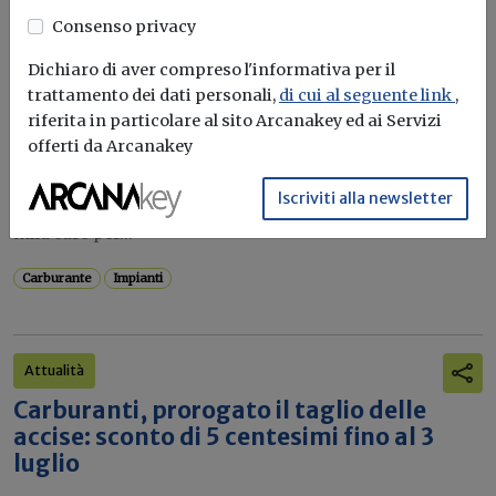
Consenso privacy
Potrebbe interessarti
Dichiaro di aver compreso l'informativa per il
Attualità
trattamento dei dati personali,
di cui al seguente link
,
Ddl Concorrenza, 120 milioni per
riferita in particolare al sito Arcanakey ed ai Servizi
riconvertire i distributori carburanti in
offerti da Arcanakey
stazioni di ricarica elettrica e biofuel
Iscriviti alla newsletter
Il provvedimento del MASE introduce contributi fino a 60
mila euro per...
Carburante
Impianti
Attualità
Carburanti, prorogato il taglio delle
accise: sconto di 5 centesimi fino al 3
luglio