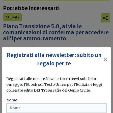
Potrebbe interessarti
Attualità
Piano Transizione 5.0, al via le
comunicazioni di conferma per accedere
all'iper ammortamento
Le imprese che hanno già presentato la comunicazione
Registrati alla newsletter: subito un
preventiva possono ora confermare...
regalo per te
Transizione 5.0
Transizione energetica
Sostenibilità
Efficientamento energetico
...
Registrati alle nostre Newsletter e ricevi subito in
omaggio l’Ebook sul Testo Unico per l’Edilizia e leggi
collegate edito DEI Tipografia del Genio Civile.
Attualità
Efficienza energetica, ENEA: raggiunto
Nome
l'85% dell'obiettivo PNIEC 2025