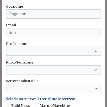
Il 15° Rapporto annuale ENEA evidenzia risparmi
Cognome
energetici pari a 5,08 Mtep...
Conto termico
Enea
Superecobonus 110%
Superbonus
...
Email
Attualità
Professione
Edilizia residenziale pubblica, in
Lombardia 8,7 milioni per recuperare
300 alloggi sfitti
Ruolo/Funzione
Firmato l'atto integrativo all'Accordo di Programma tra
Regione Lombardia e Ministero delle...
Settore industriale
Edilizia residenziale pubblica
Rigenerazione urbana
Seleziona le newsletter di tuo interesse
Build News
MarmoMacchine