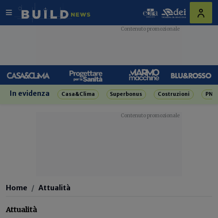
In evidenza
Casa&Clima
Superbonus
Costruzioni
PNR
Home
Attualità
Attualità