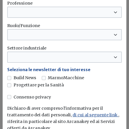
Professione
spunta il nuovo contributo per
rendere la casa più efficiente
Il governo ha allo studio l'introduzione di un nuovo
Ruolo/Funzione
bonus elettrodomestici, che...
Leggi
Potrebbe interessarti
Settore industriale
Attualità
PNRR, gli Architetti: «La proroga è una
Seleziona le newsletter di tuo interesse
garanzia per completare le opere con
Build News
MarmoMacchine
qualità e senza rinunciare alla
Progettare per la Sanità
sostenibilità»
Consenso privacy
Il Consiglio Nazionale degli Architetti, Pianificatori,
Paesaggisti e Conservatori valuta positivamente
Dichiaro di aver compreso l'informativa per il
l'estensione...
trattamento dei dati personali,
di cui al seguente link
,
riferita in particolare al sito Arcanakey ed ai Servizi
Architetti
PNRR
offerti da Arcanakey