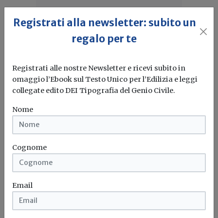
Registrati alla newsletter: subito un
regalo per te
Registrati alle nostre Newsletter e ricevi subito in
omaggio l’Ebook sul Testo Unico per l’Edilizia e leggi
collegate edito DEI Tipografia del Genio Civile.
Nome
Idrogeno verde, una soluzione per
l'energia del futuro. Ma oggi è ancora
troppo caro
Cognome
L'obiettivo crescita sostenibile è raggiungibile
attraverso l'utilizzo dell'idrogeno verde. Ma al
Email
momento...
Leggi
Bonus elettrodomestici green,