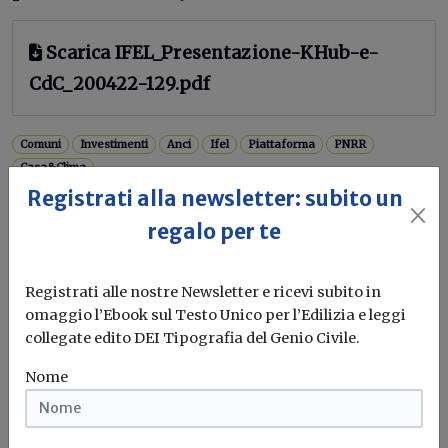
Scarica IFEL_Presentazione-KHub-e-
CdC_200422-129.pdf
Comuni
Investimenti
Anci
Ifel
Piattaforma
PNRR
Casa&Clima
Registrati alla newsletter: subito un
regalo per te
Registrati alle nostre Newsletter e ricevi subito in
omaggio l’Ebook sul Testo Unico per l’Edilizia e leggi
collegate edito DEI Tipografia del Genio Civile.
Nome