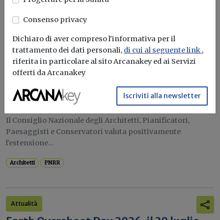
bonus elettrodomestici, che...
Leggi
Consenso privacy
Potrebbe interessarti
Dichiaro di aver compreso l'informativa per il
Attualità
trattamento dei dati personali,
di cui al seguente link
,
riferita in particolare al sito Arcanakey ed ai Servizi
PNRR, gli Architetti: «La proroga è una
offerti da Arcanakey
garanzia per completare le opere con
qualità e senza rinunciare alla
Iscriviti alla newsletter
sostenibilità»
Il Consiglio Nazionale degli Architetti, Pianificatori,
Paesaggisti e Conservatori valuta positivamente
l'estensione...
Architetti
PNRR
Attualità