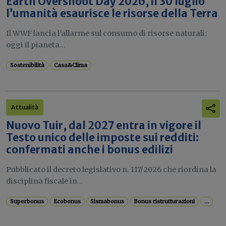
Earth Overshoot Day 2026, il 30 luglio
l’umanità esaurisce le risorse della Terra
Il WWF lancia l’allarme sul consumo di risorse naturali:
oggi il pianeta...
Sostenibilità
Casa&Clima
Attualità
Nuovo Tuir, dal 2027 entra in vigore il
Testo unico delle imposte sui redditi:
confermati anche i bonus edilizi
Pubblicato il decreto legislativo n. 117/2026 che riordina la
disciplina fiscale in...
Superbonus
Ecobonus
Sismabonus
Bonus ristrutturazioni
...