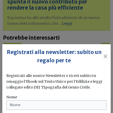
spunta il nuovo contributo per
rendere la casa più efficiente
Il governo ha allo studio l'introduzione di un nuovo
bonus elettrodomestici, che...
Leggi
Potrebbe interessarti
Attualità
Registrati alla newsletter: subito un
Istat: PIL in crescita dello 0,7% nel 2026
regalo per te
e nel 2027, ma pesano inflazione e
rallentamento dei consumi
Registrati alle nostre Newsletter e ricevi subito in
Le nuove previsioni indicano una crescita sostenuta dalla
omaggio l’Ebook sul Testo Unico per l’Edilizia e leggi
domanda interna. Occupazione ancora...
collegate edito DEI Tipografia del Genio Civile.
Istat
Occupazione
Materie prime
Nome