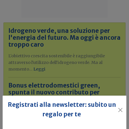
Idrogeno verde, una soluzione per
l'energia del futuro. Ma oggi è ancora
troppo caro
L'obiettivo crescita sostenibile è raggiungibile
attraverso l'utilizzo dell'idrogeno verde. Ma al
momento...
Leggi
Bonus elettrodomestici green,
spunta il nuovo contributo per
rendere la casa più efficiente
Registrati alla newsletter: subito un
Il governo ha allo studio l'introduzione di un nuovo
regalo per te
bonus elettrodomestici, che...
Leggi