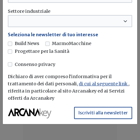
Settore industriale
Isolamento acustico
Eps
Anit
Manuale
Seleziona le newsletter di tuo interesse
Attualità
Build News
MarmoMacchine
Posa in opera dei sistemi per
Progettare per la Sanità
l'isolamento acustico: pubblicata la
versione 2025 della UNI 11516
Consenso privacy
La norma fornisce indicazioni di posa in opera degli
Dichiaro di aver compreso l'informativa per il
elementi coinvolti nella...
trattamento dei dati personali,
di cui al seguente link
,
riferita in particolare al sito Arcanakey ed ai Servizi
Isolamento acustico
Posa in opera
Norma uni
Anit
offerti da Arcanakey
Iscriviti alla newsletter