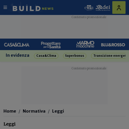
In evidenza
Casa&Clima
Superbonus
Transizione energeti
Home
Normativa
Leggi
Leggi