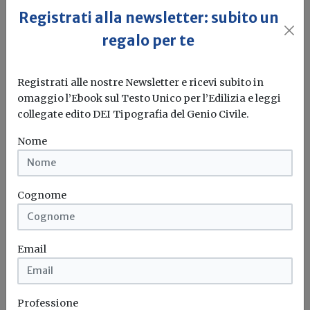
Registrati alla newsletter: subito un
Il governo ha allo studio l'introduzione di un nuovo
regalo per te
bonus elettrodomestici, che...
Leggi
Potrebbe interessarti
Registrati alle nostre Newsletter e ricevi subito in
omaggio l’Ebook sul Testo Unico per l’Edilizia e leggi
Attualità
collegate edito DEI Tipografia del Genio Civile.
PNRR, gli Architetti: «La proroga è una
Nome
garanzia per completare le opere con
qualità e senza rinunciare alla
sostenibilità»
Cognome
Il Consiglio Nazionale degli Architetti, Pianificatori,
Paesaggisti e Conservatori valuta positivamente
l'estensione...
Email
Architetti
PNRR
Professione