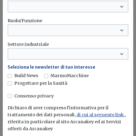
Attualità
Earth Overshoot Day 2026, il 30 luglio
Ruolo/Funzione
l’umanità esaurisce le risorse della Terra
Il WWF lancia l’allarme sul consumo di risorse naturali:
oggi il pianeta...
Settore industriale
Sostenibilità
Casa&Clima
Seleziona le newsletter di tuo interesse
Build News
MarmoMacchine
Attualità
Progettare per la Sanità
Nuovo Tuir, dal 2027 entra in vigore il
Consenso privacy
Testo unico delle imposte sui redditi:
confermati anche i bonus edilizi
Dichiaro di aver compreso l'informativa per il
trattamento dei dati personali,
di cui al seguente link
,
Pubblicato il decreto legislativo n. 117/2026 che riordina la
riferita in particolare al sito Arcanakey ed ai Servizi
disciplina fiscale in...
offerti da Arcanakey