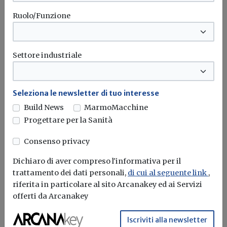
Ruolo/Funzione
Settore industriale
Seleziona le newsletter di tuo interesse
Build News
MarmoMacchine
Progettare per la Sanità
Consenso privacy
Iscriviti alla newsletter di
Dichiaro di aver compreso l'informativa per il
Build News
trattamento dei dati personali,
di cui al seguente link
,
riferita in particolare al sito Arcanakey ed ai Servizi
Rimani aggiornato sulle ultime
offerti da Arcanakey
novità in campo di efficienza
energetica e sostenibilità edile
Iscriviti alla newsletter