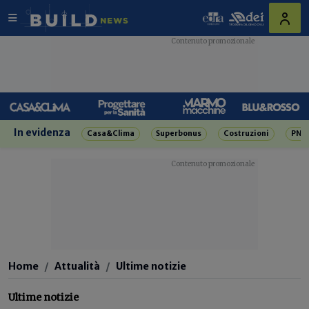
In evidenza
Casa&Clima
Superbonus
Costruzioni
PNR
Home
Attualità
Ultime notizie
Ultime notizie