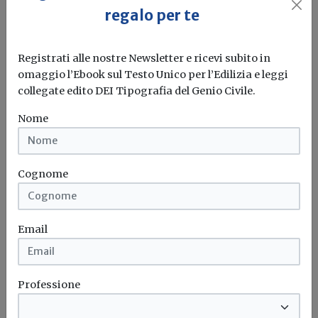
regalo per te
Il WWF lancia l’allarme sul consumo di risorse naturali:
oggi il pianeta...
Registrati alle nostre Newsletter e ricevi subito in
Sostenibilità
Casa&Clima
omaggio l’Ebook sul Testo Unico per l’Edilizia e leggi
collegate edito DEI Tipografia del Genio Civile.
Nome
Attualità
Nuovo Tuir, dal 2027 entra in vigore il
Testo unico delle imposte sui redditi:
Cognome
confermati anche i bonus edilizi
Pubblicato il decreto legislativo n. 117/2026 che riordina la
disciplina fiscale in...
Email
Superbonus
Ecobonus
Sismabonus
Bonus ristrutturazioni
...
Professione