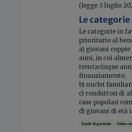
(legge 3 luglio 202
Le categorie 
Le categorie in fa
prioritario al ben
a) giovani coppie
anni, in cui alme
trentacinque anni
finanziamento;
b) nuclei familia
c) conduttori di a
case popolari co
d) giovani di età i
Fondo di garanzia
Prima ca