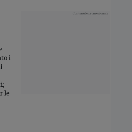
e
to i
i
i;
r le