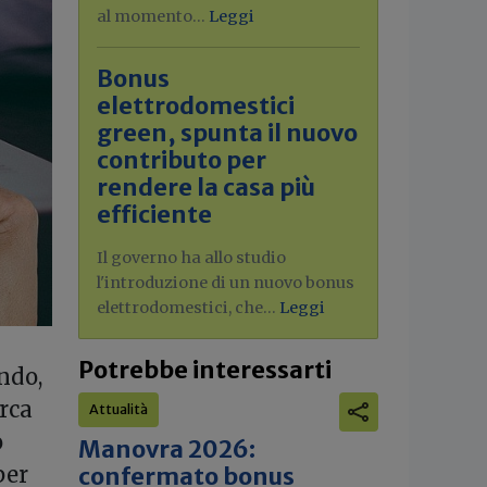
al momento...
Leggi
Bonus
elettrodomestici
green, spunta il nuovo
contributo per
rendere la casa più
efficiente
Il governo ha allo studio
l'introduzione di un nuovo bonus
elettrodomestici, che...
Leggi
Potrebbe interessarti
ndo,
irca
Attualità
o
Manovra 2026:
per
confermato bonus