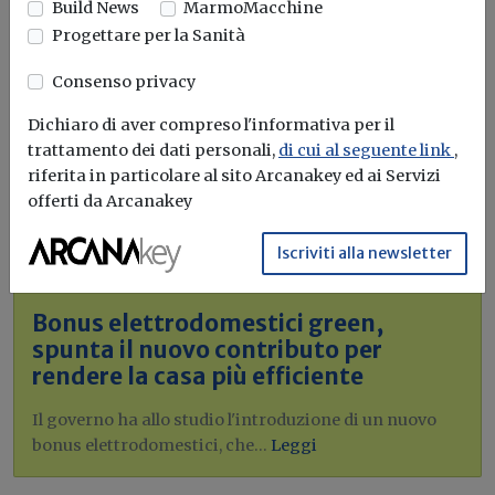
Build News
MarmoMacchine
Progettare per la Sanità
Consenso privacy
Idrogeno verde, una soluzione per
Dichiaro di aver compreso l'informativa per il
l'energia del futuro. Ma oggi è ancora
trattamento dei dati personali,
di cui al seguente link
,
troppo caro
riferita in particolare al sito Arcanakey ed ai Servizi
offerti da Arcanakey
L'obiettivo crescita sostenibile è raggiungibile
attraverso l'utilizzo dell'idrogeno verde. Ma al
Iscriviti alla newsletter
momento...
Leggi
Bonus elettrodomestici green,
spunta il nuovo contributo per
rendere la casa più efficiente
Il governo ha allo studio l'introduzione di un nuovo
bonus elettrodomestici, che...
Leggi