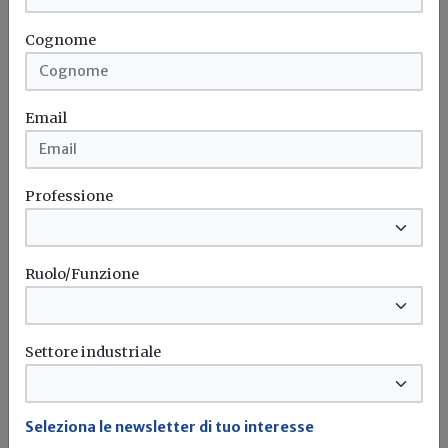
catastrofale per le imprese: dal MIMIT le
Cognome
prime 10 FAQ
”
Polizza assicurativa
Calamità naturali
Ance
Cna
Email
Confartigianato
Professione
Ruolo/Funzione
Settore industriale
Seleziona le newsletter di tuo interesse