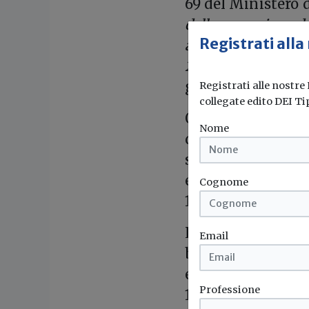
69 del Ministero 
della cessazione d
Registrati alla
ai sensi dell'artic
2006, n. 152
”, pub
giugno 2018.
Registrati alle nostre
collegate edito DEI Ti
Questo regolamento
Nome
quali il conglome
strade cessa di es
effetti dell'artico
Cognome
152.
Le disposizioni d
Email
bituminoso qualif
effetti dell'artico
Professione
152.