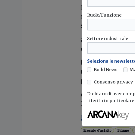
Il conglomerato b
Ruolo/Funzione
rifiuto ed e' qua
soddisfa tutti i se
a) e' utilizzabile 
Settore industriale
dell'Allegato 1;
Seleziona le newslette
b) risponde agli 
Build News
M
(serie da 1-7) o U
previsto;
Consenso privacy
c) risulta conform
Dichiaro di aver compr
riferita in particolar
1.
Il decreto 28 marz
Fresato d'asfalto
Bitume