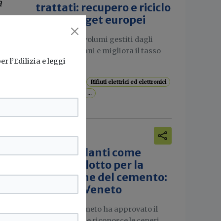
a
trattati: recupero e riciclo
inoso
oltre i target europei
rile
Aumentano i volumi gestiti dagli
impianti italiani e migliora il tasso
r l’Edilizia e leggi
di...
ei
Raee
Riciclo
Rifiuti elettrici ed elettronici
Rifiuti speciali
...
lle
i
, n.
Attualità
Ceneri volanti come
sottoprodotto per la
erato
produzione del cemento:
novità in Veneto
, n.
La Regione Veneto ha approvato il
documento che riconosce le ceneri