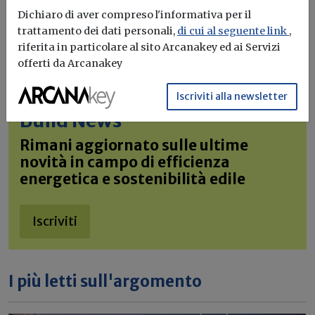
Dichiaro di aver compreso l'informativa per il
trattamento dei dati personali,
di cui al seguente link
,
riferita in particolare al sito Arcanakey ed ai Servizi
offerti da Arcanakey
Iscriviti alla newsletter di
Iscriviti alla newsletter
Build News
Rimani aggiornato sulle ultime
novità in campo di efficienza
energetica e sostenibilità edile
Iscriviti
I più letti sull'argomento