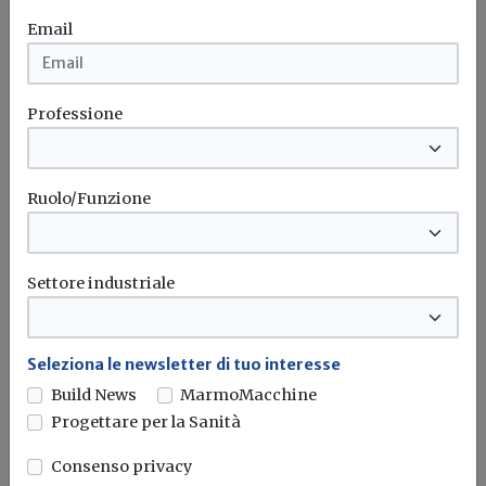
Attualità
Email
Salva Casa e nuovo modulo
Segnalazione Certificata per l’Agibilità:
novità in Piemonte
Professione
Oltre a Sicilia, Lombardia, Campania e Liguria, anche la
Regione Piemonte ha...
Ruolo/Funzione
Agibilità
Decreto salva casa
Piemonte
Settore industriale
Seleziona le newsletter di tuo interesse
Build News
MarmoMacchine
Progettare per la Sanità
Consenso privacy