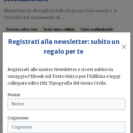
Illegittima la disciplina della Regione Toscana (L.r. n.
51/2025) sui mutamenti di...
Decreto salva casa
Testo unico edilizia
Corte costituzionale
Toscana
...
Registrati alla newsletter: subito un
regalo per te
Attualità
Registrati alle nostre Newsletter e ricevi subito in
SCIA strutture ricettive: aggiornata la
omaggio l’Ebook sul Testo Unico per l’Edilizia e leggi
modulistica standardizzata
collegate edito DEI Tipografia del Genio Civile.
Pubblicato in G.U. l'Accordo del 18 marzo 2026 in
Nome
Conferenza Unificata sui...
SCIA
Modulistica
Alberghi
Cognome