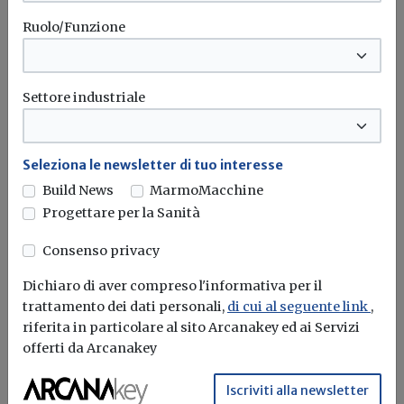
Ruolo/Funzione
Settore industriale
Seleziona le newsletter di tuo interesse
Build News
MarmoMacchine
Progettare per la Sanità
Iscriviti alla newsletter di
Consenso privacy
Build News
Dichiaro di aver compreso l'informativa per il
trattamento dei dati personali,
di cui al seguente link
,
Rimani aggiornato sulle ultime
riferita in particolare al sito Arcanakey ed ai Servizi
novità in campo di efficienza
offerti da Arcanakey
energetica e sostenibilità edile
Iscriviti alla newsletter