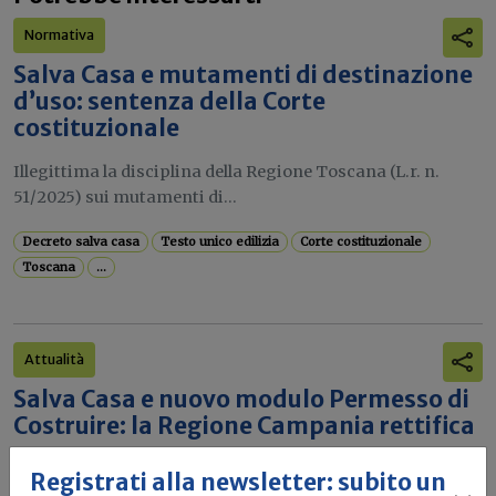
Normativa
Salva Casa e mutamenti di destinazione
d’uso: sentenza della Corte
costituzionale
Illegittima la disciplina della Regione Toscana (L.r. n.
51/2025) sui mutamenti di...
Decreto salva casa
Testo unico edilizia
Corte costituzionale
Toscana
...
Attualità
Salva Casa e nuovo modulo Permesso di
Costruire: la Regione Campania rettifica
un errore
Registrati alla newsletter: subito un