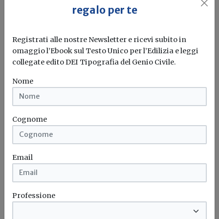
Con un Decreto Dirigenziale la Regione ha corretto un
regalo per te
errore materiale presente...
Decreto salva casa
Campania
Permesso di costruire
Modulistica
Registrati alle nostre Newsletter e ricevi subito in
omaggio l’Ebook sul Testo Unico per l’Edilizia e leggi
collegate edito DEI Tipografia del Genio Civile.
Attualità
Nome
Testo Unico Edilizia e Salva Casa: il
Governo ha impugnato la legge della
Toscana di recepimento
Cognome
Il Governo contesta le disposizioni contenute nell’articolo
3, commi 1 e 2,...
Email
Decreto salva casa
Toscana
Testo unico edilizia
Impugnazione
Professione