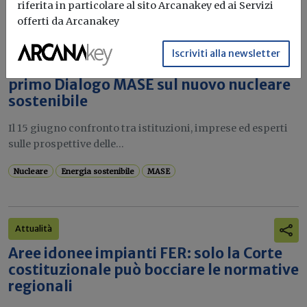
riferita in particolare al sito Arcanakey ed ai Servizi
offerti da Arcanakey
Attualità
Iscriviti alla newsletter
“Da Fermi al futuro”: Torino ospita il
primo Dialogo MASE sul nuovo nucleare
sostenibile
Il 15 giugno confronto tra istituzioni, imprese ed esperti
sulle prospettive delle...
Nucleare
Energia sostenibile
MASE
Attualità
Aree idonee impianti FER: solo la Corte
costituzionale può bocciare le normative
regionali