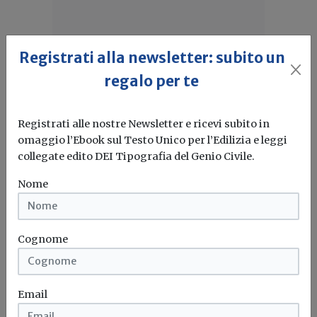
Registrati alla newsletter: subito un
regalo per te
Registrati alle nostre Newsletter e ricevi subito in
omaggio l’Ebook sul Testo Unico per l’Edilizia e leggi
collegate edito DEI Tipografia del Genio Civile.
Idrogeno verde, una soluzione per
Nome
l'energia del futuro. Ma oggi è ancora
troppo caro
L'obiettivo crescita sostenibile è raggiungibile
Cognome
attraverso l'utilizzo dell'idrogeno verde. Ma al
momento...
Leggi
Email
Bonus elettrodomestici green,