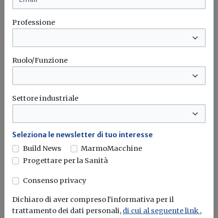
spunta il nuovo contributo per
rendere la casa più efficiente
Professione
Il governo ha allo studio l'introduzione di un nuovo
bonus elettrodomestici, che...
Leggi
Ruolo/Funzione
Potrebbe interessarti
Attualità
Settore industriale
Giornata mondiale contro
desertificazione e siccità: il MASE
rafforza l’impegno per la tutela del
Seleziona le newsletter di tuo interesse
suolo
Build News
MarmoMacchine
Progettare per la Sanità
Dal monitoraggio innovativo alla cooperazione
internazionale nel Sahel, il Ministero dell’Ambiente
Consenso privacy
rilancia...
Dichiaro di aver compreso l'informativa per il
MASE
Siccità
Climate change
trattamento dei dati personali,
di cui al seguente link
,