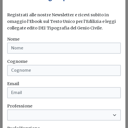
Registrati alle nostre Newsletter e ricevi subito in
omaggio l’Ebook sul Testo Unico per l’Edilizia e leggi
collegate edito DEI Tipografia del Genio Civile.
Nome
Idrogeno verde, una soluzione per
Cognome
l'energia del futuro. Ma oggi è ancora
troppo caro
Email
L'obiettivo crescita sostenibile è raggiungibile
attraverso l'utilizzo dell'idrogeno verde. Ma al
momento...
Leggi
Professione
Bonus elettrodomestici green,
spunta il nuovo contributo per