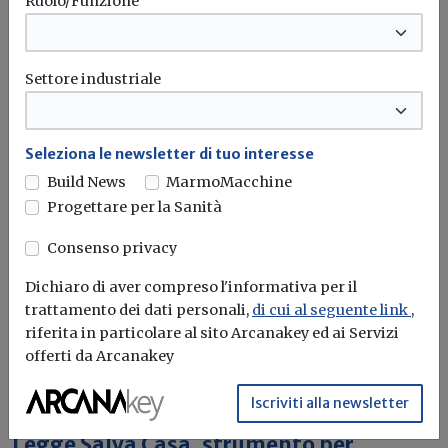
Ruolo/Funzione
rendere la casa più efficiente
Il governo ha allo studio l'introduzione di un nuovo
bonus elettrodomestici, che...
Leggi
Settore industriale
Potrebbe interessarti
Seleziona le newsletter di tuo interesse
Attualità
Build News
MarmoMacchine
Salva Casa, la Corte costituzionale
Progettare per la Sanità
boccia alcune norme della Sardegna
Consenso privacy
La Consulta ha dichiarato l'illegittimità costituzionale di
una serie di disposizioni della...
Dichiaro di aver compreso l'informativa per il
trattamento dei dati personali,
di cui al seguente link
,
Decreto salva-casa
Sardegna
Corte costituzionale
riferita in particolare al sito Arcanakey ed ai Servizi
offerti da Arcanakey
Iscriviti alla newsletter
Attualità
Legge Salva Casa, strumento per