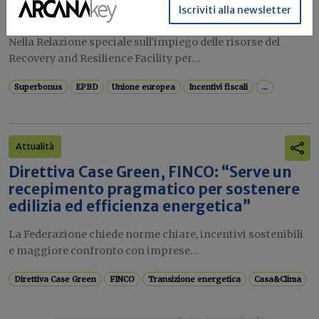
Iscriviti alla newsletter
benefici energetici limitati"
Nella Relazione speciale sull'impiego delle risorse del
Recovery and Resilience Facility per...
Superbonus
EPBD
Unione europea
Incentivi fiscali
...
Attualità
Direttiva Case Green, FINCO: “Serve un
recepimento pragmatico per sostenere
edilizia ed efficienza energetica”
La Federazione chiede norme chiare, incentivi sostenibili
e maggiore confronto con imprese...
Direttiva Case Green
FINCO
Transizione energetica
Casa&Clima