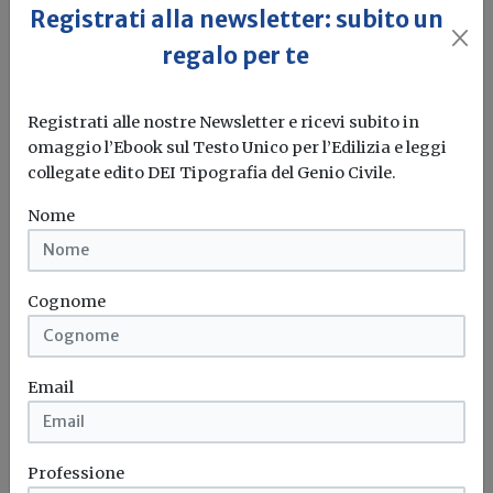
Registrati alla newsletter: subito un
regalo per te
Registrati alle nostre Newsletter e ricevi subito in
omaggio l’Ebook sul Testo Unico per l’Edilizia e leggi
collegate edito DEI Tipografia del Genio Civile.
Idrogeno verde, una soluzione per
l'energia del futuro. Ma oggi è ancora
Nome
troppo caro
L'obiettivo crescita sostenibile è raggiungibile
Cognome
attraverso l'utilizzo dell'idrogeno verde. Ma al
momento...
Leggi
Email
Bonus elettrodomestici green,
spunta il nuovo contributo per
rendere la casa più efficiente
Professione
Il governo ha allo studio l'introduzione di un nuovo