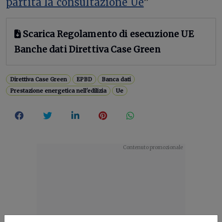
partita la consultazione Ue
”
Scarica Regolamento di esecuzione UE
Banche dati Direttiva Case Green
Direttiva Case Green
EPBD
Banca dati
Prestazione energetica nell'edilizia
Ue