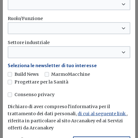
bonus elettrodomestici, che...
Leggi
Ruolo/Funzione
Potrebbe interessarti
Attualità
Settore industriale
Case Green, procedura d'infrazione per
tutti gli Stati UE: anche l'Italia tra i Paesi
in ritardo
Seleziona le newsletter di tuo interesse
Bruxelles avvia il primo passo formale contro i 27 Stati
Build News
MarmoMacchine
membri per...
Progettare per la Sanità
Direttiva Case Green
EPBD
Consenso privacy
Dichiaro di aver compreso l'informativa per il
trattamento dei dati personali,
di cui al seguente link
,
Attualità
riferita in particolare al sito Arcanakey ed ai Servizi
offerti da Arcanakey
Superbonus, la Corte dei conti UE ne
boccia l'efficacia: "Costi elevati e