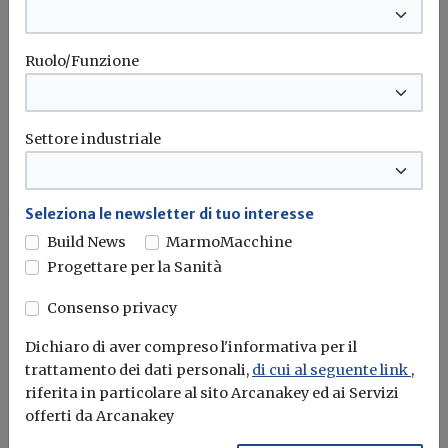
Il governo ha allo studio l'introduzione di un nuovo
bonus elettrodomestici, che...
Leggi
Ruolo/Funzione
Potrebbe interessarti
Settore industriale
Attualità
Estate 2026, aumentano i costi
dell'energia e dei trasporti:
Seleziona le newsletter di tuo interesse
condizionatori, carburanti e voli pesano
Build News
MarmoMacchine
sui bilanci delle famiglie
Progettare per la Sanità
Un'analisi di Facile.it e Consumerismo No Profit evidenzia
Consenso privacy
gli effetti del caro...
Dichiaro di aver compreso l'informativa per il
Caro carburante
Bolletta
Caro bollette
Condizionatori
...
trattamento dei dati personali,
di cui al seguente link
,
riferita in particolare al sito Arcanakey ed ai Servizi
offerti da Arcanakey
Attualità