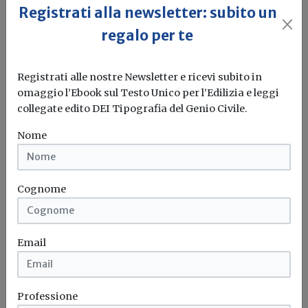
Registrati alla newsletter: subito un
regalo per te
Registrati alle nostre Newsletter e ricevi subito in
omaggio l’Ebook sul Testo Unico per l’Edilizia e leggi
collegate edito DEI Tipografia del Genio Civile.
Idrogeno verde, una soluzione per
Nome
l'energia del futuro. Ma oggi è ancora
troppo caro
Cognome
L'obiettivo crescita sostenibile è raggiungibile
attraverso l'utilizzo dell'idrogeno verde. Ma al
momento...
Leggi
Email
Bonus elettrodomestici green,
spunta il nuovo contributo per
rendere la casa più efficiente
Professione