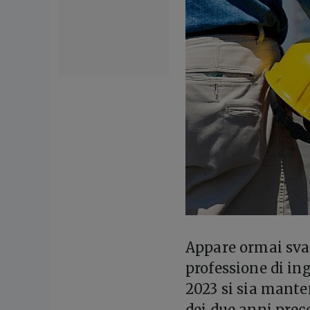
Appare ormai svani
professione di ing
2023 si sia mante
dei due anni prec