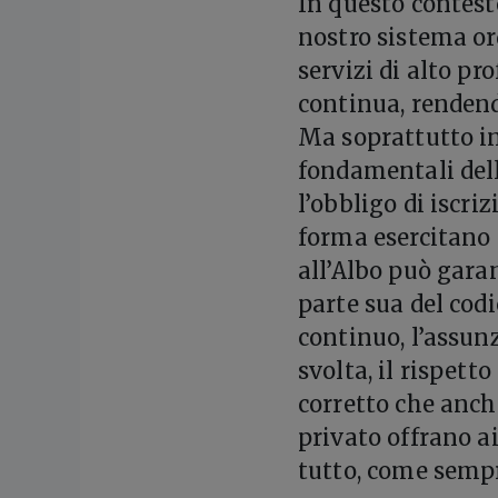
In questo contest
nostro sistema o
servizi di alto pr
continua, rendend
Ma soprattutto in
fondamentali dell’
l’obbligo di iscriz
forma esercitano l
all’Albo può gara
parte sua del cod
continuo, l’assunz
svolta, il rispett
corretto che anch
privato offrano a
tutto, come sempre