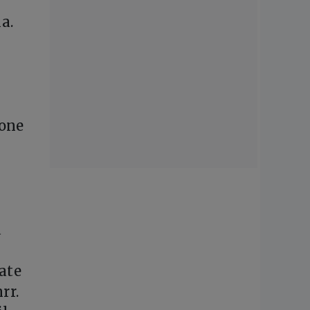
a.
ione
n
a
tate
rr.