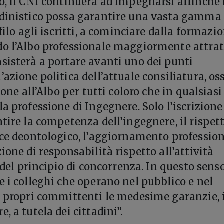
o, il CNI continuerà ad impegnarsi affinché 
rdinistico possa garantire una vasta gamma 
ofilo agli iscritti, a cominciare dalla formazi
o l’Albo professionale maggiormente attrat
sisterà a portare avanti uno dei punti
azione politica dell’attuale consiliatura, os
ione all’Albo per tutti coloro che in qualsiasi
a professione di Ingegnere. Solo l’iscrizione
ntire la competenza dell’ingegnere, il rispet
ice deontologico, l’aggiornamento professio
ione di responsabilità rispetto all’attività
o del principio di concorrenza. In questo senso
e i colleghi che operano nel pubblico e nel
i propri committenti le medesime garanzie, 
, a tutela dei cittadini”.