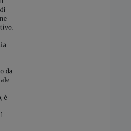
il
di
one
tivo.
sia
to da
nale
, è
il