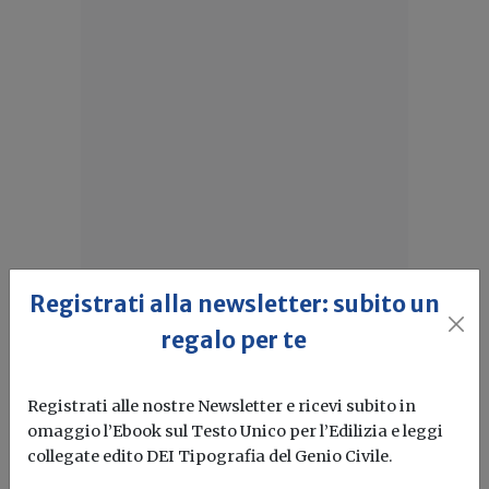
Registrati alla newsletter: subito un
Idrogeno verde, una soluzione per
regalo per te
l'energia del futuro. Ma oggi è ancora
troppo caro
Registrati alle nostre Newsletter e ricevi subito in
L'obiettivo crescita sostenibile è raggiungibile
omaggio l’Ebook sul Testo Unico per l’Edilizia e leggi
attraverso l'utilizzo dell'idrogeno verde. Ma al
collegate edito DEI Tipografia del Genio Civile.
momento...
Leggi