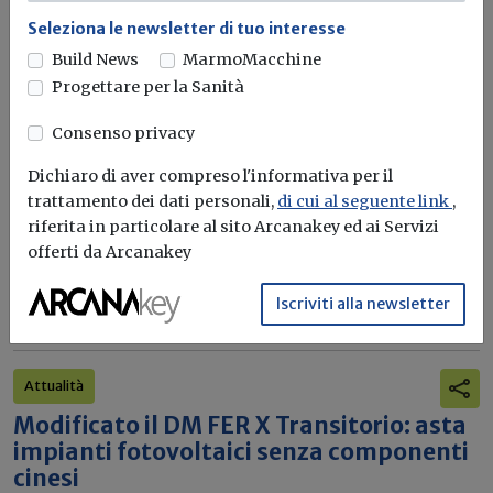
Seleziona le newsletter di tuo interesse
Build News
MarmoMacchine
Attualità
Progettare per la Sanità
Direttiva EPBD IV e banche dati della
prestazione energetica: pubblicato il
Consenso privacy
regolamento UE
Dichiaro di aver compreso l'informativa per il
In GUUE il regolamento di esecuzione che stabilisce
trattamento dei dati personali,
di cui al seguente link
,
modelli comuni per trasferire...
riferita in particolare al sito Arcanakey ed ai Servizi
offerti da Arcanakey
Direttiva Case Green
EPBD
Banca dati
Prestazione energetica nell'edilizia
...
Iscriviti alla newsletter
Attualità
Modificato il DM FER X Transitorio: asta
impianti fotovoltaici senza componenti
cinesi