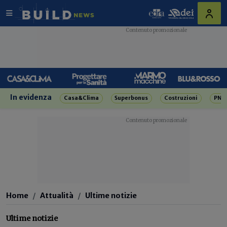
In evidenza
Casa&Clima
Superbonus
Costruzioni
PNR
Home
Attualità
Ultime notizie
Ultime notizie