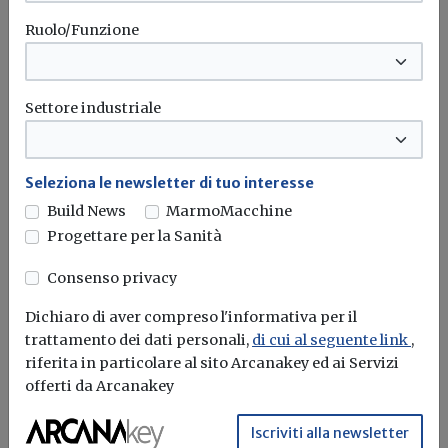
Ruolo/Funzione
Settore industriale
Seleziona le newsletter di tuo interesse
Build News
MarmoMacchine
Idrogeno verde, una soluzione per
Progettare per la Sanità
l'energia del futuro. Ma oggi è ancora
troppo caro
Consenso privacy
L'obiettivo crescita sostenibile è raggiungibile
Dichiaro di aver compreso l'informativa per il
attraverso l'utilizzo dell'idrogeno verde. Ma al
trattamento dei dati personali,
di cui al seguente link
,
momento...
Leggi
riferita in particolare al sito Arcanakey ed ai Servizi
offerti da Arcanakey
Bonus elettrodomestici green,
Iscriviti alla newsletter
spunta il nuovo contributo per