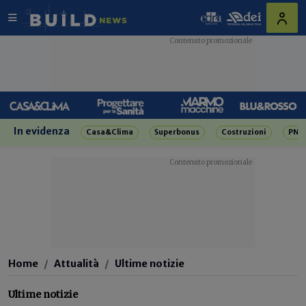
In evidenza
Casa&Clima
Superbonus
Costruzioni
PNR
Home
Attualità
Ultime notizie
Ultime notizie