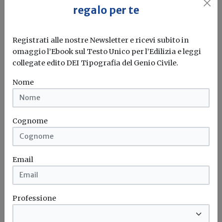
LEGNOSE, COSA SONO
. I generatori di
regalo per te
calore a biomasse possono essere
caminetti aperti, camini chiusi - inserti
Registrati alle nostre Newsletter e ricevi subito in
omaggio l’Ebook sul Testo Unico per l’Edilizia e leggi
a legna, stufe a legna, cucine a legna,
collegate edito DEI Tipografia del Genio Civile.
stufe ad accumulo, stufe, inserti e cucine
a pellet – termostufe, e caldaie con
Nome
alimentazione a pellet o a cippato.
Caldaie a biomassa
Piemonte
Emissioni
Stufe a legna
Cognome
Email
Professione