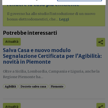
rendere la casa più efficiente
Il governo ha allo studio l'introduzione di un nuovo
bonus elettrodomestici, che...
Leggi
Potrebbe interessarti
Attualità
Salva Casa e nuovo modulo
Segnalazione Certificata per l’Agibilità:
novità in Piemonte
Oltre a Sicilia, Lombardia, Campania e Liguria, anche la
Regione Piemonte ha...
Agibilità
Decreto salva casa
Piemonte
Attualità