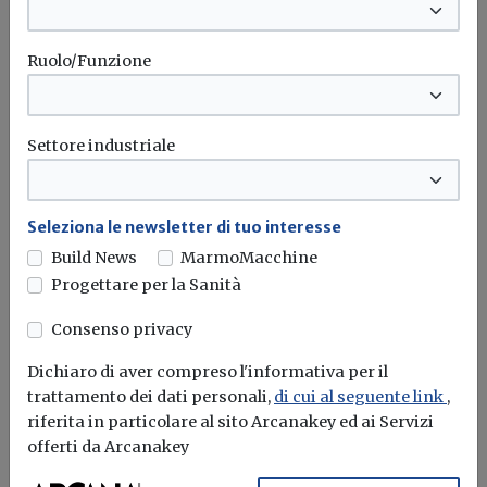
Revisione delle direttive sugli appalti
pubblici: la Risoluzione del Parlamento
Ruolo/Funzione
europeo
Secondo la Risoluzione del 9 settembre 2025, la revisione
Settore industriale
delle direttive sugli...
Appalti pubblici
Ue
Risoluzione
Parlamento europeo
Seleziona le newsletter di tuo interesse
Build News
MarmoMacchine
Progettare per la Sanità
Attualità
Direttiva EPBD IV e banche dati della
Consenso privacy
prestazione energetica: pubblicato il
Dichiaro di aver compreso l'informativa per il
regolamento UE
trattamento dei dati personali,
di cui al seguente link
,
riferita in particolare al sito Arcanakey ed ai Servizi
In GUUE il regolamento di esecuzione che stabilisce
offerti da Arcanakey
modelli comuni per trasferire...