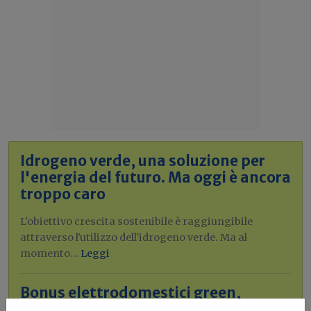
Idrogeno verde, una soluzione per
l'energia del futuro. Ma oggi è ancora
troppo caro
L'obiettivo crescita sostenibile è raggiungibile
attraverso l'utilizzo dell'idrogeno verde. Ma al
momento...
Leggi
Bonus elettrodomestici green,
spunta il nuovo contributo per