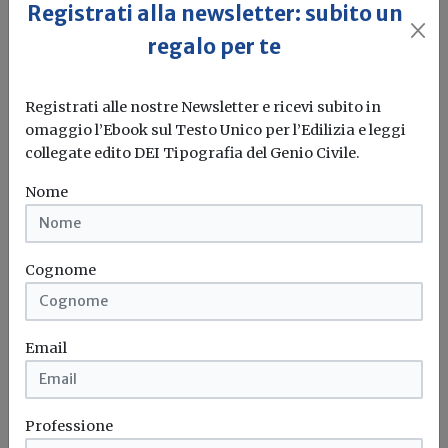
Registrati alla newsletter: subito un
rendere la casa più efficiente
regalo per te
Il governo ha allo studio l'introduzione di un nuovo
bonus elettrodomestici, che...
Leggi
Registrati alle nostre Newsletter e ricevi subito in
omaggio l’Ebook sul Testo Unico per l’Edilizia e leggi
Potrebbe interessarti
collegate edito DEI Tipografia del Genio Civile.
Attualità
Nome
Finanza di progetto: Bruxelles contesta
il Codice Appalti e il Correttivo
Cognome
Secondo la Commissione europea, le nuove norme sulla
finanza di progetto e...
Codice appalti
Finanza di progetto
Correttivi
Email
Commissione europea
Professione
Attualità